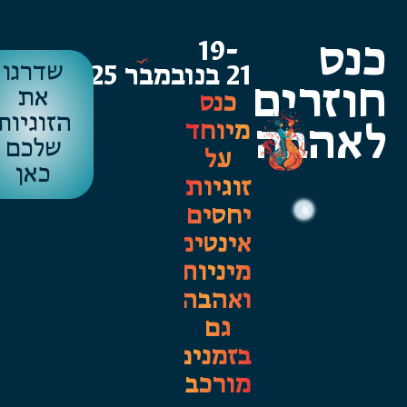
נס
19-
שדרגו
21 בנובמבר 2025
וזרים
את
כנס
הזוגיות
מיוחד
אהבה
שלכם
על
כאן
זוגיות,
יחסים,
אינטימיות,
מיניות
ואהבה,
גם
בזמנים
מורכבים.