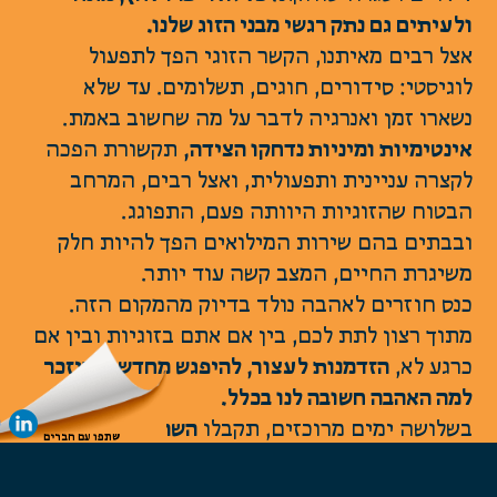
לעיתים גם נתק רגשי מבני הזוג שלנו.
צל רבים מאיתנו, הקשר הזוגי הפך לתפעול
וגיסטי: סידורים, חוגים, תשלומים. עד שלא
שארו זמן ואנרגיה לדבר על מה שחשוב באמת.
ינטימיות ומיניות נדחקו הצידה,
תקשורת הפכה
קצרה עניינית ותפעולית, ואצל רבים, המרחב
בטוח שהזוגיות היוותה פעם, התפוגג.
בבתים בהם שירות המילואים הפך להיות חלק
שיגרת החיים, המצב קשה עוד יותר.
נס חוזרים לאהבה נולד בדיוק מהמקום הזה.
תוך רצון לתת לכם, בין אם אתם בזוגיות ובין אם
רגע לא,
הזדמנות לעצור, להיפגש מחדש ולהיזכר
מה האהבה חשובה לנו בכלל.
שלושה ימים מרוכזים, תקבלו
השראה, כלים
שתפו עם חברים
תרגולים פשוטים ליישום,
שיאפשרו לכם להיזכר
ה בזו ולהחזיר את הקרבה והאינטימיות לקשר