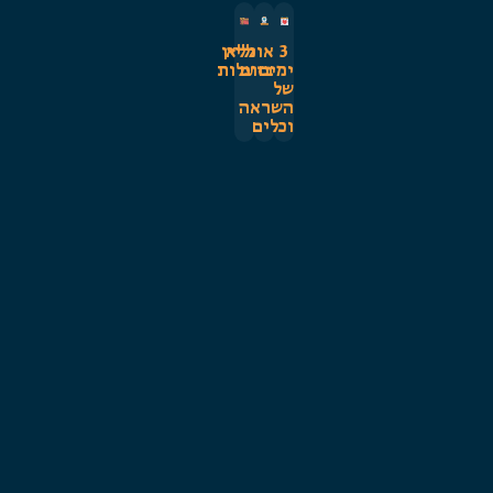
3
ללא
אונליין
ימים
בזום
עלות
של
השראה
וכלים